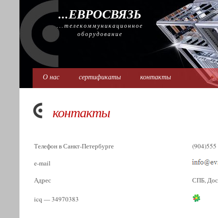
...ЕВРОСВЯЗЬ
...телекоммуникационное
оборудование
О нас
сертификаты
контакты
контакты
Телефон в Санкт-Петербурге
(904)555
e-mail
Адрес
СПБ, Дос
icq — 34970383