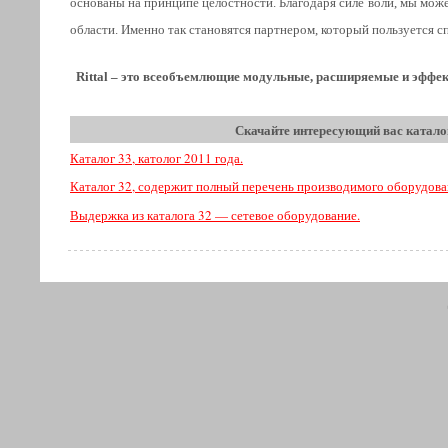
основаны на принципе целостности. Благодаря силе воли, мы мож
области. Именно так становятся партнером, который пользуется с
Rittal – это всеобъемлющие модульные, расширяемые и эффе
Скачайте интересующий вас катало
Каталог 33, католог 2011 года.
Каталог 32, содержит полный перечень производимого оборудова
Выдержка из каталога 32 — сетевое оборудование.