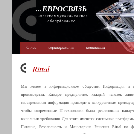
...ЕВРОСВЯЗЬ
...телекоммуникационное
оборудование
О нас
сертификаты
контакты
Rittal
Мы живем в информационном обществе. Информация и д
производства. Каждое предприятие, каждый человек жив
своевременная информация приводит к конкурентным преимущ
чтобы современные IT-технологии были реализованы наилу
выполняли требования. Для этого имеются системные платформы 
Питание, Безопасность и Мониторинг. Решения Rittal по фи